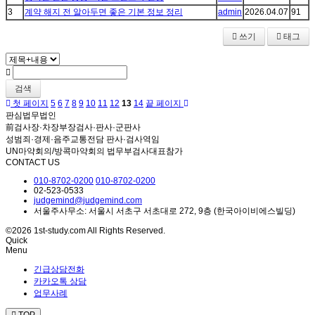
3
계약 해지 전 알아두면 좋은 기본 정보 정리
admin
2026.04.07
91
쓰기
태그
검색
첫 페이지
5
6
7
8
9
10
11
12
13
14
끝 페이지
판심법무법인
前검사장·차장부장검사·판사·군판사
성범죄·경제·음주교통전담 판사·검사역임
UN마약회의/방콕마약회의 법무부검사대표참가
CONTACT US
010-8702-0200
010-8702-0200
02-523-0533
judgemind@judgemind.com
서울주사무소: 서울시 서초구 서초대로 272, 9층 (한국아이비에스빌딩)
©2026 1st-study.com All Rights Reserved.
Quick
Menu
긴급상담전화
카카오톡 상담
업무사례