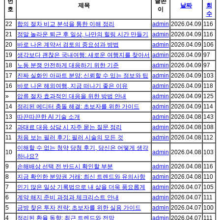
번
글쓴
제목
날짜
회
호
이
수
22
합의 절차 비교 분석을 통한 이해 정리
admin
2026.04.09
116
21
정말 놀라운 퇴근 후 일상, 나만의 힐링 시간 만들기
admin
2026.04.09
116
20
바로 나온 계약서 검토의 중요성과 방법
admin
2026.04.09
106
19
생각보다 괜찮은 국내여행: 새로운 여행지를 찾아서
admin
2026.04.09
97
18
노동 분쟁 안전하게 대응하기 위한 기준
admin
2026.04.09
97
17
진짜 실화인 아파트 분양: 신뢰할 수 있는 정보와 팁
admin
2026.04.09
103
16
바로 나온 해외여행, 지금 떠나기 좋은 이유
admin
2026.04.09
118
»
압류 절차 효과적인 대응을 위한 방법 안내
admin
2026.04.09
125
14
정리된 에디터 충돌 해결: 초보자를 위한 가이드
admin
2026.04.09
114
13
따끈따끈한 AI 기술 소개
admin
2026.04.08
143
12
과태료 대응 상담 시 자주 묻는 질문 정리
admin
2026.04.08
108
11
처음 보는 필러 후기: 필러 시술의 모든 것
admin
2026.04.08
112
이해할 수 없는 청약 당첨 후기, 당신은 어떻게 생각
10
admin
2026.04.08
103
하나요?
9
손해배상 선택 전 반드시 확인할 부분
admin
2026.04.08
116
8
지금 확인한 분양권 거래: 최신 트렌드와 유의사항
admin
2026.04.08
110
7
인기 많은 일상 기록법으로 내 삶을 더욱 풍요롭게
admin
2026.04.07
105
6
계약 해지 준비 과정과 체크리스트 안내
admin
2026.04.07
111
5
금방 찾은 투자 전략: 초보자를 위한 실용 가이드
admin
2026.04.07
100
4
정리된 환율 동향: 최근 트렌드와 전망
admin
2026.04.07
111