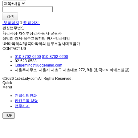
검색
첫 페이지
1
끝 페이지
판심법무법인
前검사장·차장부장검사·판사·군판사
성범죄·경제·음주교통전담 판사·검사역임
UN마약회의/방콕마약회의 법무부검사대표참가
CONTACT US
010-8702-0200
010-8702-0200
02-523-0533
judgemind@judgemind.com
서울주사무소: 서울시 서초구 서초대로 272, 9층 (한국아이비에스빌딩)
©2026 1st-study.com All Rights Reserved.
Quick
Menu
긴급상담전화
카카오톡 상담
업무사례
TOP