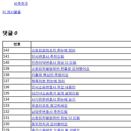
비추천 0
이 게시물을
댓글
0
번호
142
스토킹잠정조치 한눈에 정리
141
민사변호사 추천드림
140
인천마약변호사 정보 다 드림
139
스토킹처벌법위반 한줄로 요약했어요
138
카촬죄 핵심만 추렸어요
137
학폭처분 한눈에 정리
136
민사소송변호사 주요 내용만
135
상간녀소송증거 쉽게 설명드림
134
사기전문변호사 한눈에 보기
133
유로리프트 참고하세요
132
남양주변호사 추천드림
131
스토킹처벌법위반 정보 다 드림
130
동두천치과 모아봤어요
129
층간소음매트 도움이 될 거예요