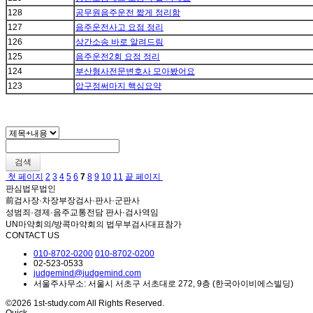
128
공무원음주운전 짧게 정리함
127
음주운전사고 요점 정리
126
상간소송 바로 알려드림
125
음주운전2회 요점 정리
124
부산형사전문변호사 모아봤어요
123
압구정써마지 핵심요약
검색
첫 페이지
2
3
4
5
6
7
8
9
10
11
끝 페이지
판심법무법인
前검사장·차장부장검사·판사·군판사
성범죄·경제·음주교통전담 판사·검사역임
UN마약회의/방콕마약회의 법무부검사대표참가
CONTACT US
010-8702-0200
010-8702-0200
02-523-0533
judgemind@judgemind.com
서울주사무소: 서울시 서초구 서초대로 272, 9층 (한국아이비에스빌딩)
©2026 1st-study.com All Rights Reserved.