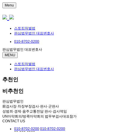
Menu
스토킹처벌법
판심법무법인 대표변호사
010-8702-0200
판심법무법인 대표변호사
MENU
스토킹처벌법
판심법무법인 대표변호사
추천인
비추천인
판심법무법인
前검사장·차장부장검사·판사·군판사
성범죄·경제·음주교통전담 판사·검사역임
UN마약회의/방콕마약회의 법무부검사대표참가
CONTACT US
010-8702-0200
010-8702-0200