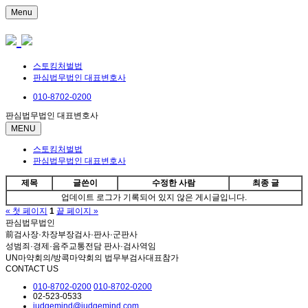
Menu
스토킹처벌법
판심법무법인 대표변호사
010-8702-0200
판심법무법인 대표변호사
MENU
스토킹처벌법
판심법무법인 대표변호사
제목
글쓴이
수정한 사람
최종 글
업데이트 로그가 기록되어 있지 않은 게시글입니다.
« 첫 페이지
1
끝 페이지 »
판심법무법인
前검사장·차장부장검사·판사·군판사
성범죄·경제·음주교통전담 판사·검사역임
UN마약회의/방콕마약회의 법무부검사대표참가
CONTACT US
010-8702-0200
010-8702-0200
02-523-0533
judgemind@judgemind.com