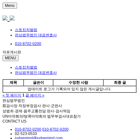
Menu
스토킹처벌법
판심법무법인 대표변호사
010-8702-0200
자유게시판
MENU
스토킹처벌법
판심법무법인 대표변호사
제목
글쓴이
수정한 사람
최종 글
업데이트 로그가 기록되어 있지 않은 게시글입니다.
« 첫 페이지
1
끝 페이지 »
판심법무법인
前검사장·차장부장검사·판사·군판사
성범죄·경제·음주교통전담 판사·검사역임
UN마약회의/방콕마약회의 법무부검사대표참가
CONTACT US
010-8702-0200
010-8702-0200
02-523-0533
judgemind@judgemind.com