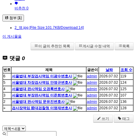
비추천 0
첨부 [
1
]
2_명.jpg
[File Size:101.7KB/Download:14]
이 게시물을
이 글의 추천인 목록
게시글 수정 내역
목록
댓글
0
번호
제목
글쓴이
날짜
조회 수
6
서울법대 부장검사역임 이광수변호사
admin
2026.07.02
119
5
서울법대 차장검사역임 안영규변호사
admin
2026.07.02
124
4
서울법대 판사역임 오경록변호사
admin
2026.07.02
125
3
서울법대 부장판사역임 이준희변호사
admin
2026.07.02
107
2
서울법대 판사역임 문유진변호사
admin
2026.07.02
136
»
검사장역임 前대검찰청 이명재변호사
admin
2026.07.02
128
쓰기
태그