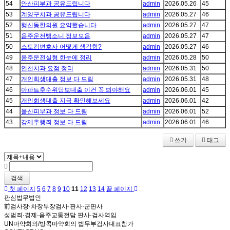
54
안산피부과 공유드립니다
admin
2026.05.26
45
53
계양구치과 공유드립니다
admin
2026.05.27
46
52
행신동한의원 요약했습니다
admin
2026.05.27
47
51
음주운전뺑소니 정보모음
admin
2026.05.27
47
50
스토킹변호사 어떻게 생각함?
admin
2026.05.27
46
49
음주운전실형 한눈에 정리
admin
2026.05.28
50
48
인천치과 요점 정리
admin
2026.05.31
50
47
개인회생대출 정보 다 드림
admin
2026.05.31
48
46
아파트후순위담보대출 이건 꼭 봐야해요
admin
2026.06.01
45
45
개인회생대출 지금 확인해보세요
admin
2026.06.01
42
44
울산피부과 정보 다 드림
admin
2026.06.01
52
43
강제추행죄 정보 다 드림
admin
2026.06.01
46
쓰기
태그
검색
첫 페이지
5
6
7
8
9
10
11
12
13
14
끝 페이지
판심법무법인
前검사장·차장부장검사·판사·군판사
성범죄·경제·음주교통전담 판사·검사역임
UN마약회의/방콕마약회의 법무부검사대표참가