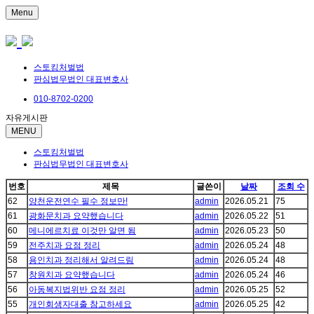
Menu
스토킹처벌법
판심법무법인 대표변호사
010-8702-0200
자유게시판
MENU
스토킹처벌법
판심법무법인 대표변호사
번호
제목
글쓴이
날짜
조회 수
62
양천운전연수 필수 정보만!
admin
2026.05.21
75
61
광화문치과 요약했습니다
admin
2026.05.22
51
60
메니에르치료 이것만 알면 됨
admin
2026.05.23
50
59
전주치과 요점 정리
admin
2026.05.24
48
58
용인치과 정리해서 알려드림
admin
2026.05.24
48
57
창원치과 요약했습니다
admin
2026.05.24
46
56
아동복지법위반 요점 정리
admin
2026.05.25
52
55
개인회생자대출 참고하세요
admin
2026.05.25
42