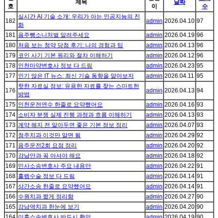
제목
날짜
호
이
수
실시간 AI 기술 소개: 우리가 아는 인공지능의 진
182
admin
2026.04.10
97
화
181
음주뺑소니처벌 알려주세요
admin
2026.04.19
96
180
처음 보는 청약 당첨 후기: 나의 경험과 팁
admin
2026.04.13
96
179
코인 사기 기본 원리와 절차 이해하기
admin
2026.04.12
96
178
인천마약변호사 정보 다 드림
admin
2026.04.23
95
177
인기 많은 IT 뉴스: 최신 기술 동향을 알아보자
admin
2026.04.11
95
핫한 자료실 정보: 유용한 자료를 찾는 스마트한
176
admin
2026.04.13
94
방법
175
인천운전연수 한줄로 요약했어요
admin
2026.04.16
93
174
소비자 분쟁 실제 진행 과정과 흐름 이해하기
admin
2026.04.13
93
173
계약 해지 전 알아두면 좋은 기본 정보 정리
admin
2026.04.07
93
172
청주치과 이것만 알면 됨
admin
2026.04.29
92
171
음주운전2회 요점 정리
admin
2026.04.20
92
170
강남안과 꼭 아셔야 해요
admin
2026.04.18
92
169
민사소송변호사 주요 내용만
admin
2026.04.22
91
168
홀렙수술 정보 다 드림
admin
2026.04.14
91
167
상간소송 한줄로 요약했어요
admin
2026.04.14
91
166
수원치과 짧게 정리함
admin
2026.04.27
90
165
강남역치과 한눈에 보기
admin
2026.04.20
90
164
이혼소송변호사 반드시 확인
admin
2026.04.19
90