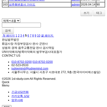
163
성추행변호사 가이드
admin
2026.04.14
90
쓰기
태그
검색
첫 페이지
1
2
3
4
5
6
7
8
9
10
끝 페이지
판심법무법인
前검사장·차장부장검사·판사·군판사
성범죄·경제·음주교통전담 판사·검사역임
UN마약회의/방콕마약회의 법무부검사대표참가
CONTACT US
010-8702-0200
010-8702-0200
02-523-0533
judgemind@judgemind.com
서울주사무소: 서울시 서초구 서초대로 272, 9층 (한국아이비에스빌딩)
©2026 1st-study.com All Rights Reserved.
Quick
Menu
긴급상담전화
카카오톡 상담
업무사례