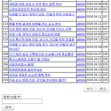
216
과태료 대응 상담 시 자주 묻는 질문 정리
admin
2026.04.08
108
215
스토킹잠정조치 한눈에 정리
admin
2026.04.24
107
이해할 수 없는 계약서 검토, 이렇게 하면 쉬워집니
214
admin
2026.04.11
107
다
213
환불 분쟁 결과에 영향을 주는 요소 분석
admin
2026.04.11
107
212
지금 핫한 병원 진료, 당신의 건강을 지키는 선택
admin
2026.04.11
107
211
바로 나온 계약서 검토의 중요성과 방법
admin
2026.04.09
107
210
지금 확인한 병원 진료: 당신의 건강을 위한 첫걸음
admin
2026.04.12
106
이해할 수 없는 청약 당첨 후기, 당신은 어떻게 생각
209
admin
2026.04.08
106
하나요?
208
인기 많은 일상 기록법으로 내 삶을 더욱 풍요롭게
admin
2026.04.07
106
207
층간소음매트 도움이 될 거예요
admin
2026.04.21
105
206
성범죄변호사 필독!
admin
2026.04.16
105
205
창원한방병원 알려주세요
admin
2026.04.13
105
204
의외로 괜찮은 소소한 행복 루틴
admin
2026.04.12
105
203
처음 보는 병원 진료, 무엇을 준비해야 할까?
admin
2026.04.12
105
쓰기
태그
검색