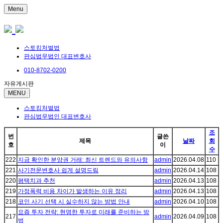
Menu
스토킹처벌법
판심법무법인 대표변호사
010-8702-0200
자유게시판
MENU
스토킹처벌법
판심법무법인 대표변호사
조
번
글쓴
제목
날짜
회
호
이
수
222
지금 확인한 분양권 거래: 최신 트렌드와 유의사항
admin
2026.04.08
110
221
사기전문변호사 쉽게 설명드림
admin
2026.04.14
108
220
평택치과 추천
admin
2026.04.13
108
219
가정폭력 비용 차이가 발생하는 이유 정리
admin
2026.04.13
108
218
코인 사기 선택 시 실수하지 않는 방법 안내
admin
2026.04.10
108
요즘 투자 전략: 현명한 투자로 미래를 준비하는 방
217
admin
2026.04.09
108
법