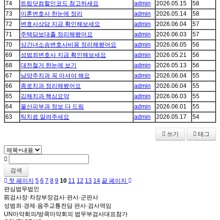
74
트립닷컴할인코드 참고하세요
admin
2026.05.15
58
73
이혼변호사 한눈에 정리
admin
2026.05.14
58
72
변호사상담 지금 확인해보세요
admin
2026.06.04
57
71
주택담보대출 정리해봤어요
admin
2026.06.03
57
70
상간녀소송변호사비용 정리해봤어요
admin
2026.06.05
56
69
성범죄변호사 지금 확인해보세요
admin
2026.05.21
56
68
대전철거 한눈에 보기
admin
2026.05.13
56
67
남양주치과 꼭 아셔야 해요
admin
2026.06.04
55
66
종로치과 정리해봤어요
admin
2026.06.04
55
65
김해치과 핵심요약
admin
2026.06.03
55
64
울산피부과 정보 다 드림
admin
2026.06.01
55
63
틱치료 알려주세요
admin
2026.05.17
54
쓰기
태그
검색
첫 페이지
5
6
7
8
9
10
11
12
13
14
끝 페이지
판심법무법인
前검사장·차장부장검사·판사·군판사
성범죄·경제·음주교통전담 판사·검사역임
UN마약회의/방콕마약회의 법무부검사대표참가