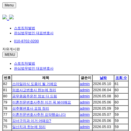
Menu
스토킹처벌법
판심법무법인 대표변호사
010-8702-0200
자유게시판
MENU
스토킹처벌법
판심법무법인 대표변호사
번호
제목
글쓴이
날짜
조회 수
82
스마일라식 도움이 될 거예요
admin
2026.05.10
61
81
의료사고변호사 한눈에 정리
admin
2026.06.04
60
80
공무원음주운전 정보 다 드림
admin
2026.05.08
60
79
이혼전문변호사추천 이건 꼭 봐야해요
admin
2026.05.06
60
78
성추행변호사 요점 정리
admin
2026.05.09
59
77
이혼전문변호사추천 요약했습니다
admin
2026.05.07
59
76
강서구치과 이거 어때요?
admin
2026.05.06
59
75
일산치과 한눈에 정리
admin
2026.05.03
59