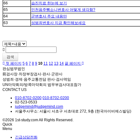
66
습진치료 한눈에 보기
65
인천음주뺑소니변호사 어떻게 생각함?
64
군변호사 주요 내용만
63
성범죄변호사 지금 확인해보세요
검색
첫 페이지
5
6
7
8
9
10
11
12
13
14
끝 페이지
판심법무법인
前검사장·차장부장검사·판사·군판사
성범죄·경제·음주교통전담 판사·검사역임
UN마약회의/방콕마약회의 법무부검사대표참가
CONTACT US
010-8702-0200
010-8702-0200
02-523-0533
judgemind@judgemind.com
서울주사무소: 서울시 서초구 서초대로 272, 9층 (한국아이비에스빌딩)
©2026 1st-study.com All Rights Reserved.
Quick
Menu
긴급상담전화