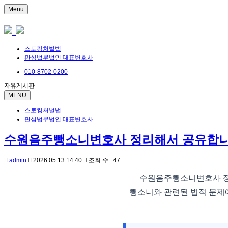
Menu
스토킹처벌법
판심법무법인 대표변호사
010-8702-0200
자유게시판
MENU
스토킹처벌법
판심법무법인 대표변호사
수원음주뺑소니변호사 정리해서 공유합
admin
2026.05.13 14:40
조회 수 : 47
수원음주뺑소니변호사 정
뺑소니와 관련된 법적 문제에