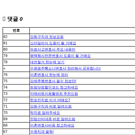
댓글
0
번호
82
강동구치과 정보모음
81
스마일라식 도움이 될 거예요
80
의료사고변호사 주요 내용만
79
평택형사전문변호사 도움이 될 거예요
78
대전철거 한눈에 보기
»
수원음주뺑소니변호사 정리해서 공유합니다
76
이혼변호사 한눈에 정리
75
강제추행변호사 필수 정보만!
74
트립닷컴할인코드 참고하세요
73
카메라등이용촬영죄 추천드림
72
한포진치료 이거 어때요?
71
강동구치과 바로 알려드림
70
틱치료 알려주세요
69
전립선비대증 바로 알려드림
68
이혼변호사비용 참고하세요
67
수원치과 필독!