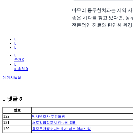
마무리 동두천치과는 지역 사
좋은 치과를 찾고 있다면, 동
전문적인 진료와 편안한 환경
추천 0
비추천 0
이 게시물을
댓글
0
번호
122
민사변호사 추천드림
121
스토킹잠정조치 한눈에 정리
120
음주운전뺑소니변호사 바로 알려드림