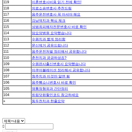
119
이혼변호사비용 읽기 전에 확인!
118
의료소송변호사 추천드림
117
음주운전변호사 꼭 아셔야 해요
116
강남역치과 핵심 체크
115
성범죄피해자전문변호사 바로 확인
114
암요양병원 요약했습니다
113
수원치과 짧게 정리함
112
문신제거 공유드립니다
111
음주운전처벌 정리해서 공유합니다
110
춘천치과 궁금하셨죠?
109
수원판사출신변호사 요약했습니다
108
아쿠아블레이션 정리해서 공유합니다
107
청주치과 이것만 알면 됨
106
음주뺑소니변호사 바로 확인
105
영통정형외과 간단정리
104
트립닷컴할인코드 참고하세요
»
동두천치과 한줄요약