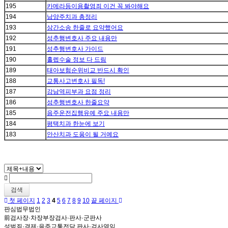
195
카메라등이용촬영죄 이건 꼭 봐야해요
194
남양주치과 총정리
193
상간소송 한줄로 요약했어요
192
성추행변호사 주요 내용만
191
성추행변호사 가이드
190
홀렙수술 정보 다 드림
189
태아보험순위비교 반드시 확인
188
교통사고변호사 필독!
187
강남역피부과 요점 정리
186
성추행변호사 한줄요약
185
음주운전집행유예 주요 내용만
184
평택치과 한눈에 보기
183
안산치과 도움이 될 거예요
검색
첫 페이지
1
2
3
4
5
6
7
8
9
10
끝 페이지
판심법무법인
前검사장·차장부장검사·판사·군판사
성범죄·경제·음주교통전담 판사·검사역임