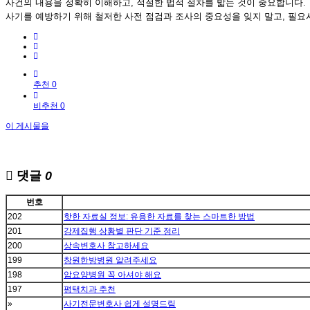
사건의 내용을 정확히 이해하고, 적절한 법적 절차를 밟는 것이 중요합니다.
사기를 예방하기 위해 철저한 사전 점검과 조사의 중요성을 잊지 말고, 필요
추천 0
비추천 0
이 게시물을
댓글
0
번호
202
핫한 자료실 정보: 유용한 자료를 찾는 스마트한 방법
201
강제집행 상황별 판단 기준 정리
200
상속변호사 참고하세요
199
창원한방병원 알려주세요
198
암요양병원 꼭 아셔야 해요
197
평택치과 추천
»
사기전문변호사 쉽게 설명드림