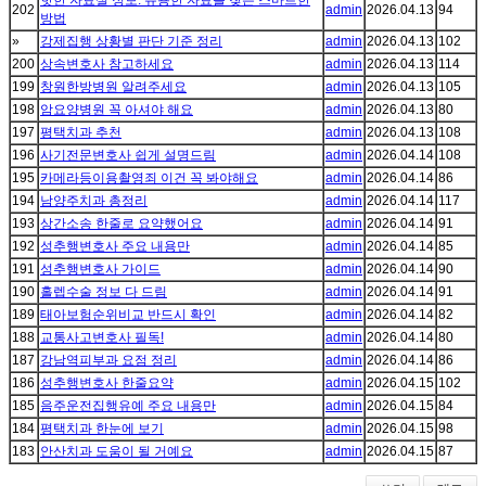
핫한 자료실 정보: 유용한 자료를 찾는 스마트한
202
admin
2026.04.13
94
방법
»
강제집행 상황별 판단 기준 정리
admin
2026.04.13
102
200
상속변호사 참고하세요
admin
2026.04.13
114
199
창원한방병원 알려주세요
admin
2026.04.13
105
198
암요양병원 꼭 아셔야 해요
admin
2026.04.13
80
197
평택치과 추천
admin
2026.04.13
108
196
사기전문변호사 쉽게 설명드림
admin
2026.04.14
108
195
카메라등이용촬영죄 이건 꼭 봐야해요
admin
2026.04.14
86
194
남양주치과 총정리
admin
2026.04.14
117
193
상간소송 한줄로 요약했어요
admin
2026.04.14
91
192
성추행변호사 주요 내용만
admin
2026.04.14
85
191
성추행변호사 가이드
admin
2026.04.14
90
190
홀렙수술 정보 다 드림
admin
2026.04.14
91
189
태아보험순위비교 반드시 확인
admin
2026.04.14
82
188
교통사고변호사 필독!
admin
2026.04.14
80
187
강남역피부과 요점 정리
admin
2026.04.14
86
186
성추행변호사 한줄요약
admin
2026.04.15
102
185
음주운전집행유예 주요 내용만
admin
2026.04.15
84
184
평택치과 한눈에 보기
admin
2026.04.15
98
183
안산치과 도움이 될 거예요
admin
2026.04.15
87