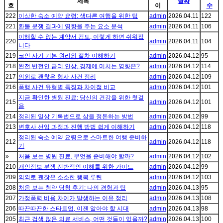
제목
날짜
호
이
수
222
이상한 숙소 예약 요령: 색다른 여행을 위한 팁
admin
2026.04.11
122
221
환불 분쟁 결과에 영향을 주는 요소 분석
admin
2026.04.11
106
이해할 수 없는 계약서 검토, 이렇게 하면 쉬워집
220
admin
2026.04.11
104
니다
219
코인 사기 기본 원리와 절차 이해하기
admin
2026.04.12
95
218
완전 반전인 금리 인상, 경제에 미치는 영향은?
admin
2026.04.12
114
217
의외로 괜찮은 형사 사건 정리
admin
2026.04.12
109
216
폭행 사건 유형별 특징과 차이점 비교
admin
2026.04.12
101
지금 확인한 병원 진료: 당신의 건강을 위한 첫걸
215
admin
2026.04.12
101
음
214
정리된 일상 기록법으로 삶을 정돈하는 방법
admin
2026.04.12
99
213
변호사 선임 과정과 진행 방법 쉽게 이해하기
admin
2026.04.12
118
정리된 숙소 예약 요령으로 스마트한 여행 준비하
212
admin
2026.04.12
118
기
»
처음 보는 병원 진료, 무엇을 준비해야 할까?
admin
2026.04.12
102
210
개인정보 분쟁 전반적인 이해를 위한 가이드
admin
2026.04.12
99
209
의외로 괜찮은 소소한 행복 루틴
admin
2026.04.12
103
208
처음 보는 청약 당첨 후기: 나의 경험과 팁
admin
2026.04.13
95
207
가정폭력 비용 차이가 발생하는 이유 정리
admin
2026.04.13
108
206
따끈따끈한 스타트업, 이젠 알아야 할 시대
admin
2026.04.13
98
205
최근 검색 많은 의료 서비스, 어떤 것들이 있을까?
admin
2026.04.13
100