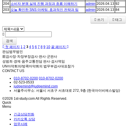
204
소비자 분쟁 실제 진행 과정과 흐름 이해하기
admin
2026.04.13
92
203
오늘 확인한 SNS 마케팅: 효과적인 전략과 팁
admin
2026.04.13
84
쓰기
태그
검색
첫 페이지
1
2
3
4
5
6
7
8
9
10
끝 페이지
판심법무법인
前검사장·차장부장검사·판사·군판사
성범죄·경제·음주교통전담 판사·검사역임
UN마약회의/방콕마약회의 법무부검사대표참가
CONTACT US
010-8702-0200
010-8702-0200
02-523-0533
judgemind@judgemind.com
서울주사무소: 서울시 서초구 서초대로 272, 9층 (한국아이비에스빌딩)
©2026 1st-study.com All Rights Reserved.
Quick
Menu
긴급상담전화
카카오톡 상담
업무사례