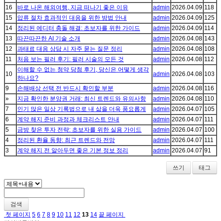
16
바로 나온 해외여행, 지금 떠나기 좋은 이유
admin
2026.04.09
118
15
압류 절차 효과적인 대응을 위한 방법 안내
admin
2026.04.09
125
14
정리된 에디터 충돌 해결: 초보자를 위한 가이드
admin
2026.04.09
114
13
따끈따끈한 AI 기술 소개
admin
2026.04.08
143
12
과태료 대응 상담 시 자주 묻는 질문 정리
admin
2026.04.08
108
11
처음 보는 필러 후기: 필러 시술의 모든 것
admin
2026.04.08
112
이해할 수 없는 청약 당첨 후기, 당신은 어떻게 생각
10
admin
2026.04.08
103
하나요?
9
손해배상 선택 전 반드시 확인할 부분
admin
2026.04.08
116
»
지금 확인한 분양권 거래: 최신 트렌드와 유의사항
admin
2026.04.08
110
7
인기 많은 일상 기록법으로 내 삶을 더욱 풍요롭게
admin
2026.04.07
105
6
계약 해지 준비 과정과 체크리스트 안내
admin
2026.04.07
111
5
금방 찾은 투자 전략: 초보자를 위한 실용 가이드
admin
2026.04.07
100
4
정리된 환율 동향: 최근 트렌드와 전망
admin
2026.04.07
111
3
계약 해지 전 알아두면 좋은 기본 정보 정리
admin
2026.04.07
91
쓰기
태그
검색
첫 페이지
5
6
7
8
9
10
11
12
13
14
끝 페이지