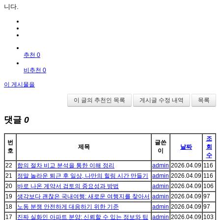
니다.
추천 0
비추천 0
이 게시물을
이 글의 추천인 목록
게시글 수정 내역
목록
댓글
0
조
번
글쓴
제목
날짜
회
호
이
수
22
합의 절차 비교 분석을 통한 이해 정리
admin
2026.04.09
116
21
정말 놀라운 퇴근 후 일상, 나만의 힐링 시간 만들기
admin
2026.04.09
116
20
바로 나온 계약서 검토의 중요성과 방법
admin
2026.04.09
106
19
생각보다 괜찮은 국내여행: 새로운 여행지를 찾아서
admin
2026.04.09
97
18
노동 분쟁 안전하게 대응하기 위한 기준
admin
2026.04.09
97
17
진짜 실화인 아파트 분양: 신뢰할 수 있는 정보와 팁
admin
2026.04.09
103